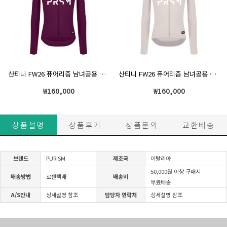
산티니 FW26 퓨어리즘 남녀공용 긴팔 기모져지 슬림핏 버건디
산티니 FW26 퓨어리즘 남녀공용 긴팔 기모져지 슬림핏 카푸치노
₩
160,000
₩
160,000
상품설명
상품후기
상품문의
교환배송
브랜드
PURISM
제조국
이탈리아
50,000원 이상 구매시
배송방법
로젠택배
배송비
무료배송
A/S안내
상세설명 참조
담당자 연락처
상세설명 참조