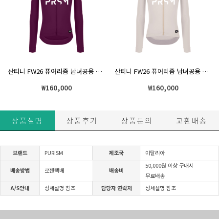
산티니 FW26 퓨어리즘 남녀공용 긴팔 기모져지 슬림핏 버건디
산티니 FW26 퓨어리즘 남녀공용 긴팔 기모져지 슬림핏 카푸치노
₩
160,000
₩
160,000
상품설명
상품후기
상품문의
교환배송
브랜드
PURISM
제조국
이탈리아
50,000원 이상 구매시
배송방법
로젠택배
배송비
무료배송
A/S안내
상세설명 참조
담당자 연락처
상세설명 참조