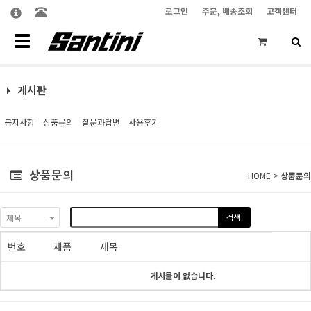
로그인
주문, 배송조회
고객센터
Toggle
navigation
게시판
공지사항
상품문의
질문과답변
사용후기
상품문의
HOME >
상품문의
검색
제목
번호
제품
제목
게시물이 없습니다.