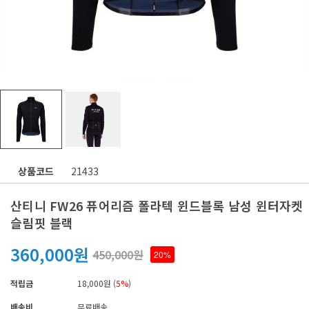
상품코드
21433
산티니 FW26 퓨어리즘 폴라텍 윈드블록 남성 윈터자켓
슬림핏 블랙
360,000원
450,000원
20%
적립금
18,000원 (
5%
)
배송비
무료배송