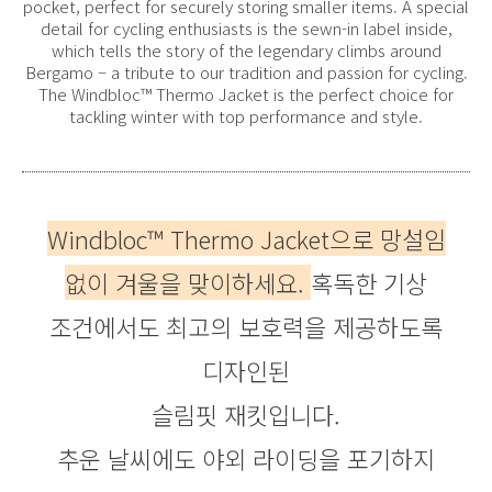
pocket, perfect for securely storing smaller items. A special
detail for cycling enthusiasts is the sewn-in label inside,
which tells the story of the legendary climbs around
Bergamo – a tribute to our tradition and passion for cycling.
The Windbloc™ Thermo Jacket is the perfect choice for
tackling winter with top performance and style.
Windbloc™ Thermo Jacket으로 망설임
없이 겨울을 맞이하세요.
혹독한 기상
조건에서도 최고의 보호력을 제공하도록
디자인된
슬림핏 재킷입니다.
추운 날씨에도 야외 라이딩을 포기하지