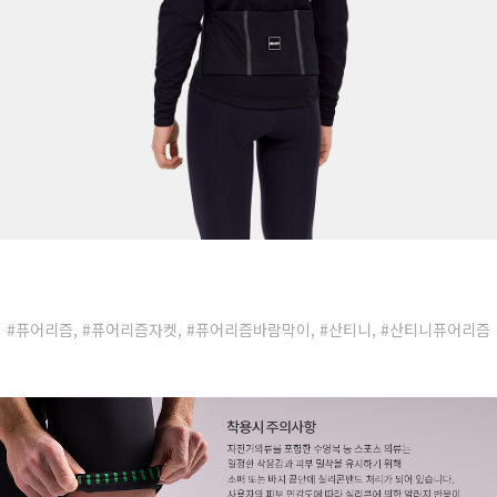
#퓨어리즘, #퓨어리즘자켓, #퓨어리즘바람막이, #산티니, #산티니퓨어리즘