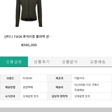
산티니 FW26 퓨어리즘 폴라텍 윈드블록 남성 윈터자켓 슬림핏 카키
₩
360,000
상품설명
상품후기
상품문의
교환배송
브랜드
PURISM
제조국
이탈리아
50,000원 이상 구매시
배송방법
로젠택배
배송비
무료배송
A/S안내
상세설명 참조
담당자 연락처
상세설명 참조