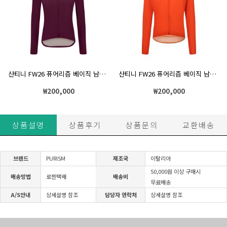
산티니 FW26 퓨어리즘 베이직 남녀공용 바람막이 윈드브레이커 자켓 슬림핏 버건디
산티니 FW26 퓨어리즘 베이직 남녀공용 바람막이 윈드브레이커 자켓 슬림핏 오렌지
₩
200,000
₩
200,000
상품설명
상품후기
상품문의
교환배송
브랜드
PURISM
제조국
이탈리아
50,000원 이상 구매시
배송방법
로젠택배
배송비
무료배송
A/S안내
상세설명 참조
담당자 연락처
상세설명 참조