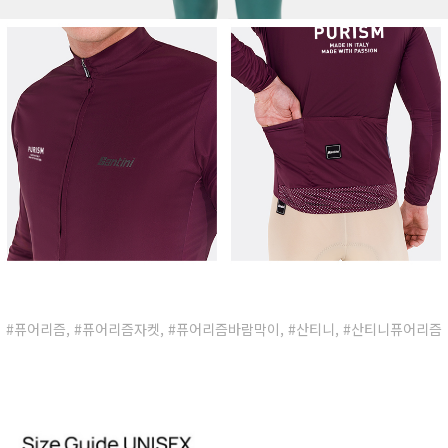
#퓨어리즘, #퓨어리즘자켓, #퓨어리즘바람막이, #산티니, #산티니퓨어리즘