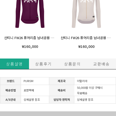
산티니 FW26 퓨어리즘 남녀공용 긴팔 기모져지 슬림핏 버건디
산티니 FW26 퓨어리즘 남녀공용 긴팔 기모져지 슬림핏 카푸치노
₩
160,000
₩
160,000
상품설명
상품후기
상품문의
교환배송
브랜드
PURISM
제조국
이탈리아
50,000원 이상 구매시
배송방법
로젠택배
배송비
무료배송
A/S안내
상세설명 참조
담당자 연락처
상세설명 참조