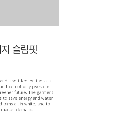
져지 슬림핏
Y
and a soft feel on the skin.
e that not only gives our
greener future. The garment
 us to save energy and water
trims all in white, and to
he market demand.