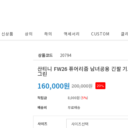
울 신상품
상의
하의
액세서리
CUSTOM
클
상품코드
20794
산티니 FW26 퓨어리즘 남녀공용 긴팔 
그린
160,000원
200,000원
20%
적립금
8,000원 (
5%
)
배송비
무료배송
사이즈