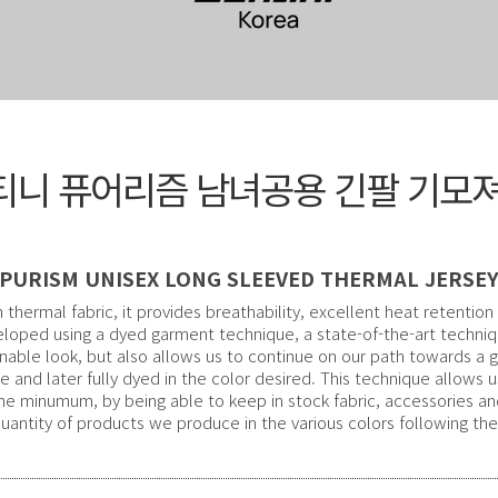
산티니 퓨어리즘 남녀공용 긴팔 기모
PURISM UNISEX LONG SLEEVED THERMAL JERSE
hermal fabric, it provides breathability, excellent heat retention 
loped using a dyed garment technique, a state-of-the-art techniqu
onable look, but also allows us to continue on our path towards a 
ite and later fully dyed in the color desired. This technique allows
e minumum, by being able to keep in stock fabric, accessories and 
quantity of products we produce in the various colors following t