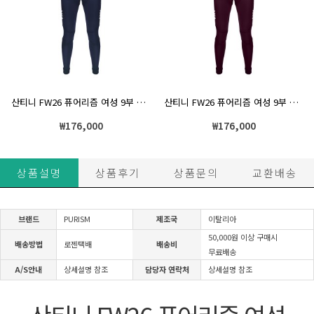
산티니 FW26 퓨어리즘 여성 9부 기모 팬츠 FOAM BIO 네이비
산티니 FW26 퓨어리즘 여성 9부 기모 팬츠 FOAM BIO 버건디
₩
176,000
₩
176,000
상품설명
상품후기
상품문의
교환배송
브랜드
PURISM
제조국
이탈리아
50,000원 이상 구매시
배송방법
로젠택배
배송비
무료배송
A/S안내
상세설명 참조
담당자 연락처
상세설명 참조