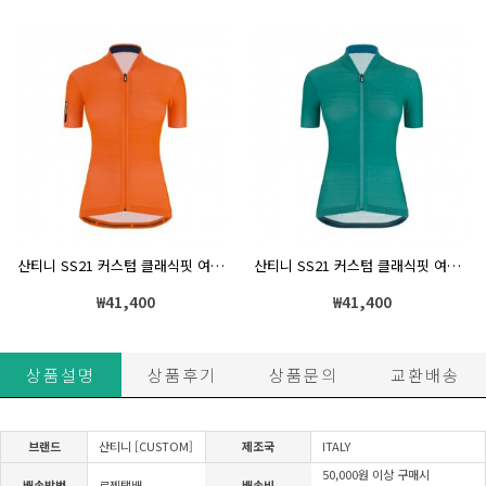
산티니 SS21 커스텀 클래식핏 여성 반팔져지 오렌지
산티니 SS21 커스텀 클래식핏 여성 반팔져지 청록
₩
41,400
₩
41,400
상품설명
상품후기
상품문의
교환배송
브랜드
산티니 [CUSTOM]
제조국
ITALY
50,000원 이상 구매시
배송방법
로젠택배
배송비